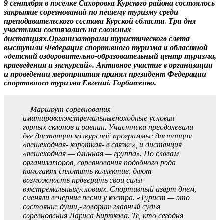
9 сентября в поселке Сахоровка Курского района состоялось
закрытие соревнований по пешему туризму среди
преподавательского состава Курской области. Три дня
участники состязались на сложных
дистанциях.Организаторами туристического слета
выступили Федерация спортивного туризма и областной
«детский оздоровительно-образовательный центр туризма,
краеведения и экскурсий». Активное участие в организации
и проведении мероприятия принял президент Федерации
спортивного туризма Евгений Горбатенко.
Маршрут соревнования
имитировалэкстремальныепоходные условия
горных склонов и равнин. Участники преодолевали
две дистанции конкурсной программы: дистанция
«пешеходная- короткая- в связке», и дистанция
«пешеходная — длинная — группа». По словам
организаторов, соревнования подобного рода
помогают сплотить коллектив, дают
возможность проверить свои силы
вэкстремальныхусловиях. Спортивный азарт днем,
сменяли вечерние песни у костра. «Турист — это
состояние души,- говорит главный судья
соревнования Лариса Бирюкова. Те, кто сегодня