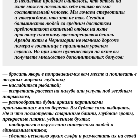
В недалеком прошлом считалось, что отдых на
яхте может позволить себе только весьма
состоятельный человек. Мы ломаем стереотипы
и утверждаем, что это не так. Сегодня
большинство людей со средним достатком
предпочитают активный отдых на яхте
простому пляжному времяпрепровождению.
Аренда яхты в Черногории не намного дороже
номера в гостинице с приличным уровнем
сервиса. Но при этом путешествуя на яхте вы
получаете множество дополнительных бонусов:
— бросить якорь в понравившемся вам месте и поплавать в
лазурных морских глубинах;
— насладиться рыбалкой;
— встретить рассвет на палубе или уснуть под звездным
покрывалом;
— разнообразить будни яркими картинками
проплывающих мимо берегов. Вы будете сами выбирать,
где и что посмотреть: старинные башни, глубокие гроты,
прекрасные пляжи, уединенные бухты;
— пообщаться в окружении интересных людей и
единомышленников;
— сделать несколько ярких сэлфи и разместить их на своей